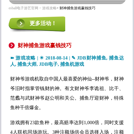
esball电子游艺官网
> 游戏攻略
> 财神捕鱼游戏赢钱技巧
更多活动！
财神捕鱼游戏赢钱技巧
➽ 游戏攻略
| ☀ 2018-08-14 | ✎ JDB财神捕鱼, 捕鱼达
人, 捕鱼大师, JDB电子, 捕鱼机游戏
财神爷游戏机取自中国人最喜爱的神仙--财神爷，财神
爷旧时指掌管钱财的神。有文财神爷李诡祖、比干、
范蠡与武财神爷赵公明和关公。捕鱼厅迎财神，特殊
鱼种千倍爆金。
游戏拥有23款鱼种，最高赔率达到1,000倍，同时支援
4人联机同场游玩。3种注额场供会员选择入场，注额