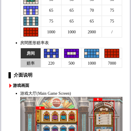
65
65
70
75
75
65
65
75
1000
1000
2000
/
房間图形赔率表
房间
赔率
220
500
1000
7000
介面说明
游戏画面
游戏大厅(Main Game Screen)