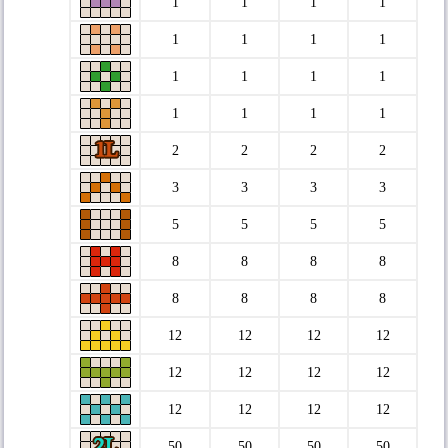
1
1
1
1
1
1
1
1
1
1
1
1
1
1
1
1
2
2
2
2
3
3
3
3
5
5
5
5
8
8
8
8
8
8
8
8
12
12
12
12
12
12
12
12
12
12
12
12
50
50
50
50