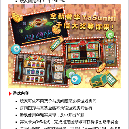
玩家回报率(RTP)：96.5%
游戏内容
玩家可依不同票价与房间图形选择游戏房间
房间图形与其奖金赔率为该游戏房间独有
游戏使用60颗宾果球，从中开出30颗
宾果卡为3x5格式，完成指定图形即可获得该图赔率奖金
每局听8倍以上倍率图形者，可启动"再一球"机制，至多5